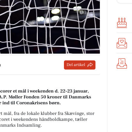
n
Del artikel
corer et mål i weekenden d. 22-23 januar,
A.P. Møller Fonden 50 kroner til Danmarks
r ind til Coronakrisens børn.
mål, fra de lokale klubber fra Skævinge, stor
 scoret i weekendens håndboldkampe, tæller
anmarks Indsamling.