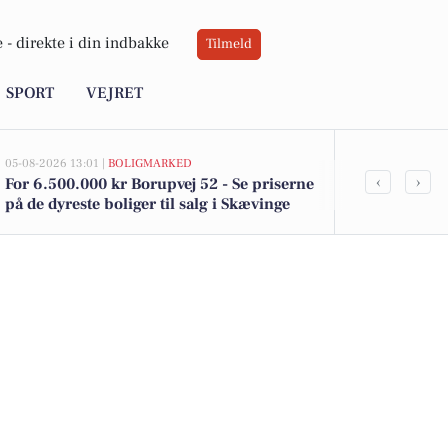
 -
direkte i din indbakke
Tilmeld
SPORT
VEJRET
05-08-2026 13:01 |
BOLIGMARKED
05-08-2026 13:01
‹
›
For 6.500.000 kr Borupvej 52 - Se priserne
Top 6 over dy
på de dyreste boliger til salg i Skævinge
Skævinge. Pr