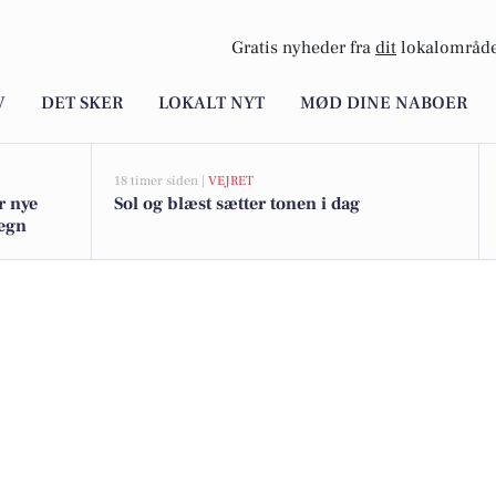
Gratis nyheder fra
dit
lokalområde
V
DET SKER
LOKALT NYT
MØD DINE NABOER
18 timer siden |
VEJRET
r nye
Sol og blæst sætter tonen i dag
megn