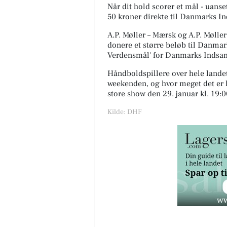
Når dit hold scorer et mål - uanse
50 kroner direkte til Danmarks I
A.P. Møller – Mærsk og A.P. Møl
donere et større beløb til Danma
Verdensmål' for Danmarks Indsa
Håndboldspillere over hele landet 
weekenden, og hvor meget det er ly
store show den 29. januar kl. 19:
Kilde: DHF