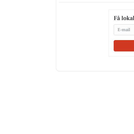
Få loka
Email