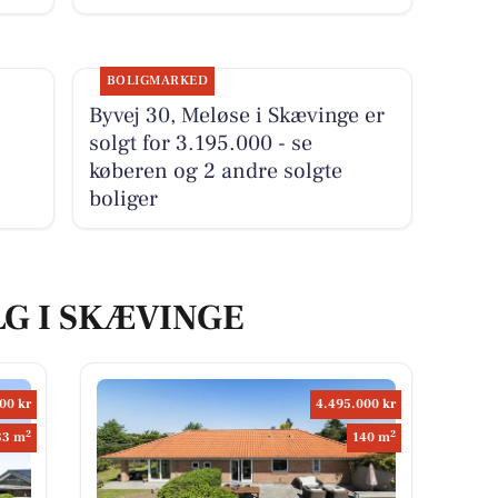
BOLIGMARKED
Byvej 30, Meløse i Skævinge er
solgt for 3.195.000 - se
køberen og 2 andre solgte
boliger
LG I SKÆVINGE
00 kr
4.495.000 kr
2
2
33 m
140 m