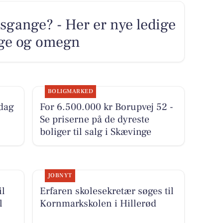
sgange? - Her er nye ledige
nge og omegn
BOLIGMARKED
 dag
For 6.500.000 kr Borupvej 52 -
Se priserne på de dyreste
boliger til salg i Skævinge
JOBNYT
il
Erfaren skolesekretær søges til
l
Kornmarkskolen i Hillerød