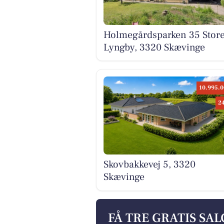
Holmegårdsparken 35 Stor
Lyngby, 3320 Skævinge
10.995.0
2
Skovbakkevej 5, 3320
Skævinge
FÅ TRE GRATIS SA