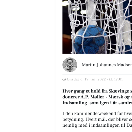
Martin Johannes Madse
Onsdag d. 19. jan. 2022 - kl. 17:01
Hver gang et hold fra Skævinge s
donerer A.P. Møller - Mærsk og 
Indsamling, som igen i år samle
I den kommende weekend får hvert 
betydning. Hvert mål, der bliver
nemlig med i indsamlingen til D