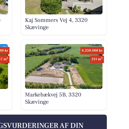
e
Kaj Sommers Vej 4, 3320
Skævinge
00 kr
8.250.000 kr
2
2
47 m
211 m
Markebækvej 5B, 3320
Skævinge
LGSVURDERINGER AF DIN