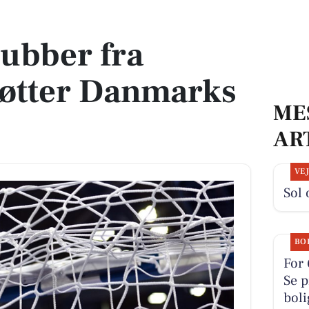
r Danmarks Indsamling
ubber fra
tøtter Danmarks
ME
AR
VE
Sol 
BO
For 
Se p
boli