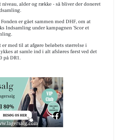
t niveau, alder og række - så bliver der doneret
ndsamling.
ler Fonden er gået sammen med DHF, om at
rks Indsamling under kampagnen 'Scor et
mling.
er med til at afgøre beløbets størrelse i
kkes at samle ind i alt afsløres først ved det
00 på DR1.