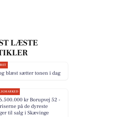
ST LÆSTE
TIKLER
JRET
og blæst sætter tonen i dag
LIGMARKED
6.500.000 kr Borupvej 52 -
riserne på de dyreste
ger til salg i Skævinge