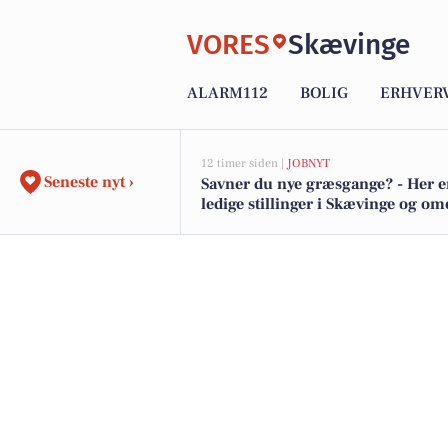
VORES
Skævinge
ALARM112
BOLIG
ERHVER
12 timer siden |
JOBNYT
Seneste nyt ›
Savner du nye græsgange? - Her e
ledige stillinger i Skævinge og o