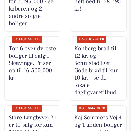
for 3.195.000 - se
helt ned til 28.795
køberen og 2
kr!
andre solgte
boliger
BOLIGMARKED
DAGLIGVARER
Top 6 over dyreste
Kohberg brød til
boliger til salg i
12 kr. og
Skævinge. Priser
Schulstad Det
op til 16.500.000
Gode brød til kun
kr
10 kr. - se de
lokale
dagligvaretilbud
BOLIGMARKED
BOLIGMARKED
Store Lyngbyvej 21
Kaj Sommers Vej 4
er til salg for kun
og 1 anden boliger