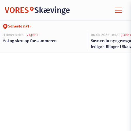
VORES
Skævinge
Seneste nyt ›
4 timer siden |
VEJRET
06-08-2026 10:55 |
JOBN
Sol og skru op for sommeren
Savner du nye græsga
ledige stillinger i S