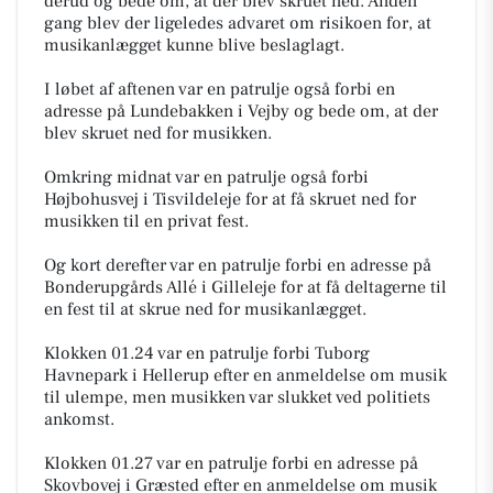
derud og bede om, at der blev skruet ned. Anden
gang blev der ligeledes advaret om risikoen for, at
musikanlægget kunne blive beslaglagt.
I løbet af aftenen var en patrulje også forbi en
adresse på Lundebakken i Vejby og bede om, at der
blev skruet ned for musikken.
Omkring midnat var en patrulje også forbi
Højbohusvej i Tisvildeleje for at få skruet ned for
musikken til en privat fest.
Og kort derefter var en patrulje forbi en adresse på
Bonderupgårds Allé i Gilleleje for at få deltagerne til
en fest til at skrue ned for musikanlægget.
Klokken 01.24 var en patrulje forbi Tuborg
Havnepark i Hellerup efter en anmeldelse om musik
til ulempe, men musikken var slukket ved politiets
ankomst.
Klokken 01.27 var en patrulje forbi en adresse på
Skovbovej i Græsted efter en anmeldelse om musik