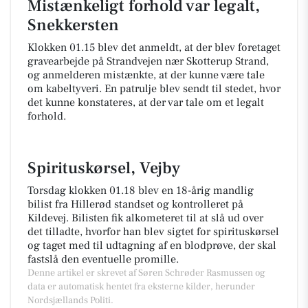
Mistænkeligt forhold var legalt,
Snekkersten
Klokken 01.15 blev det anmeldt, at der blev foretaget
gravearbejde på Strandvejen nær Skotterup Strand,
og anmelderen mistænkte, at der kunne være tale
om kabeltyveri. En patrulje blev sendt til stedet, hvor
det kunne konstateres, at der var tale om et legalt
forhold.
Spirituskørsel, Vejby
Torsdag klokken 01.18 blev en 18-årig mandlig
bilist fra Hillerød standset og kontrolleret på
Kildevej. Bilisten fik alkometeret til at slå ud over
det tilladte, hvorfor han blev sigtet for spirituskørsel
og taget med til udtagning af en blodprøve, der skal
fastslå den eventuelle promille.
Denne artikel er skrevet af Søren Schrøder Rasmussen og
data er automatisk hentet fra eksterne kilder, herunder
Nordsjællands Politi.