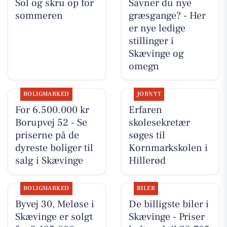
Sol og skru op for
Savner du nye
sommeren
græsgange? - Her
er nye ledige
stillinger i
Skævinge og
omegn
BOLIGMARKED
JOBNYT
For 6.500.000 kr
Erfaren
Borupvej 52 - Se
skolesekretær
priserne på de
søges til
dyreste boliger til
Kornmarkskolen i
salg i Skævinge
Hillerød
BOLIGMARKED
BILER
Byvej 30, Meløse i
De billigste biler i
Skævinge er solgt
Skævinge - Priser