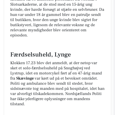
Slotsarkaderne, at de stod med en 15-årig ung
kvinde, der havde forsøgt at stjæle en selvbruner. Da
hun var under 18 år gammel blev en patrulje sendt
til butikken, hvor den unge kvinde blev sigtet for
butikstyveri, ligesom de relevante voksne og de
relevante myndigheder blev orienteret om
episoden.
Færdselsuheld, Lynge
Klokken 17.23 blev det anmeldt, at der netop var
sket et solo-færdselsuheld på Snoghøjvej ved
Lystrup, idet en motorcykel ført af en 47-årig mand
fra
Skævinge
var kørt ud på et bevokset området.
Politi og ambulance blev sendt til stedet, hvor
sidstnævnte tog manden med på hospitalet, idet han
var alvorligt tilskadekommen. Nordsjællands Politi
har ikke yderligere oplysninger om mandens
tilstand.