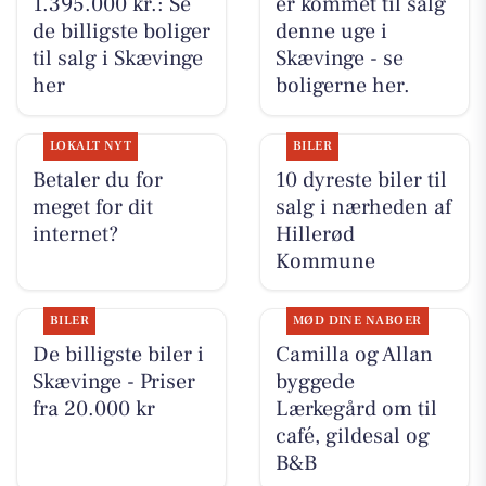
1.395.000 kr.: Se
er kommet til salg
de billigste boliger
denne uge i
til salg i Skævinge
Skævinge - se
her
boligerne her.
LOKALT NYT
BILER
Betaler du for
10 dyreste biler til
meget for dit
salg i nærheden af
internet?
Hillerød
Kommune
BILER
MØD DINE NABOER
De billigste biler i
Camilla og Allan
Skævinge - Priser
byggede
fra 20.000 kr
Lærkegård om til
café, gildesal og
B&B