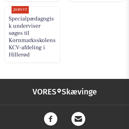
JOBNYT
Specialpædagogis
k underviser
søges til
Kornmarksskolens
KCV-afdeling i
Hillerød
VORES
Skævinge