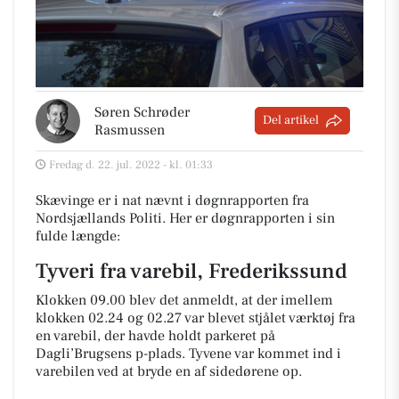
Søren Schrøder
Del artikel
Rasmussen
Fredag d. 22. jul. 2022 - kl. 01:33
Skævinge er i nat nævnt i døgnrapporten fra
Nordsjællands Politi. Her er døgnrapporten i sin
fulde længde:
Tyveri fra varebil, Frederikssund
Klokken 09.00 blev det anmeldt, at der imellem
klokken 02.24 og 02.27 var blevet stjålet værktøj fra
en varebil, der havde holdt parkeret på
Dagli’Brugsens p-plads. Tyvene var kommet ind i
varebilen ved at bryde en af sidedørene op.