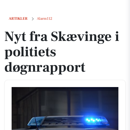
Nyt fra Skævinge i politiets døgnrapport
ARTIKLER
Alarm112
Nyt fra Skævinge i
politiets
døgnrapport