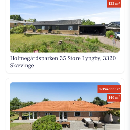
2
133 m
Holmegårdsparken 35 Store Lyngby, 3320
Skævinge
4.495.000 kr
2
140 m