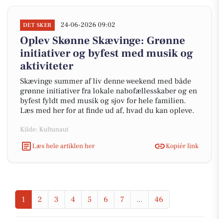
24-06-2026 09:02
DET SKER
Oplev Skønne Skævinge: Grønne
initiativer og byfest med musik og
aktiviteter
Skævinge summer af liv denne weekend med både
grønne initiativer fra lokale nabofællesskaber og en
byfest fyldt med musik og sjov for hele familien.
Læs med her for at finde ud af, hvad du kan opleve.
Kilde: Kultunaut
Læs hele artiklen her
Kopiér link
1
2
3
4
5
6
7
...
46