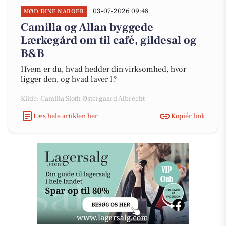
03-07-2026 09:48
MØD DINE NABOER
Camilla og Allan byggede
Lærkegård om til café, gildesal og
B&B
Hvem er du, hvad hedder din virksomhed, hvor
ligger den, og hvad laver I?
Kilde: Camilla Sloth Østergaard Albrecht
Læs hele artiklen her
Kopiér link