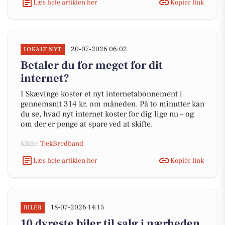
Læs hele artiklen her
Kopiér link
20-07-2026 06:02
LOKALT NYT
Betaler du for meget for dit
internet?
I Skævinge koster et nyt internetabonnement i
gennemsnit 314 kr. om måneden. På to minutter kan
du se, hvad nyt internet koster for dig lige nu – og
om der er penge at spare ved at skifte.
Kilde:
TjekBredbånd
Læs hele artiklen her
Kopiér link
18-07-2026 14:15
BILER
10 dyreste biler til salg i nærheden