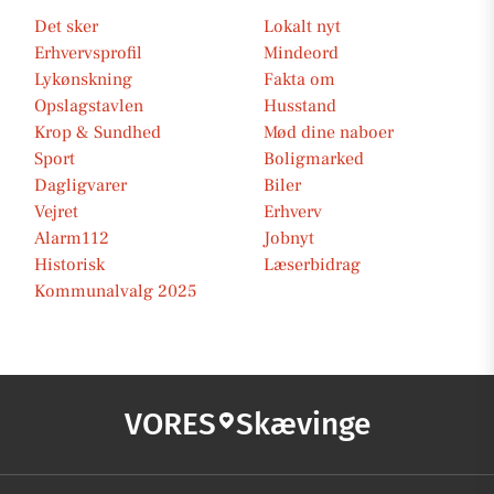
Det sker
Lokalt nyt
Erhvervsprofil
Mindeord
Lykønskning
Fakta om
Opslagstavlen
Husstand
Krop & Sundhed
Mød dine naboer
Sport
Boligmarked
Dagligvarer
Biler
Vejret
Erhverv
Alarm112
Jobnyt
Historisk
Læserbidrag
Kommunalvalg 2025
VORES
Skævinge