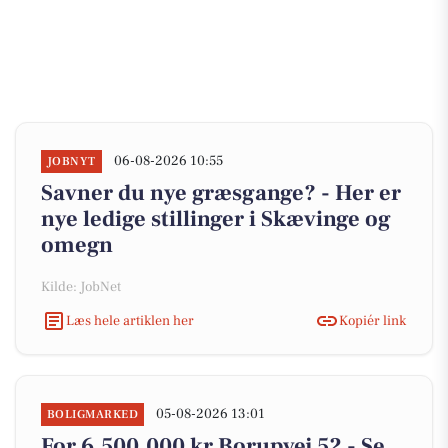
06-08-2026 10:55
JOBNYT
Savner du nye græsgange? - Her er
nye ledige stillinger i Skævinge og
omegn
Kilde: JobNet
Læs hele artiklen her
Kopiér link
05-08-2026 13:01
BOLIGMARKED
For 6.500.000 kr Borupvej 52 - Se