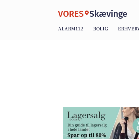
VORES
Skævinge
ALARM112
BOLIG
ERHVER