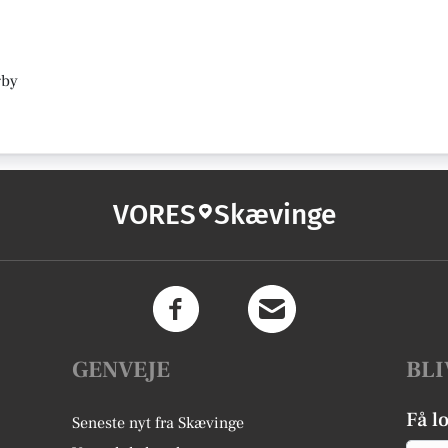
gby
VORES
Skævinge
GENVEJE
BLI
Få l
Seneste nyt fra Skævinge