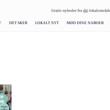
Gratis nyheder fra
dit
lokalområde
V
DET SKER
LOKALT NYT
MØD DINE NABOER