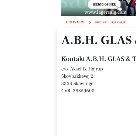
A.B.H. GLAS & TØMRERMESTER Ap
ERHVERV
Tømrer i Skævinge
A.B.H. GLA
Kontakt A.B.H. GLAS 
c/o. Aksel B. Højrup
Skovbakkevej 2
3320 Skævinge
CVR: 28859600