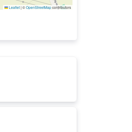
Leaflet
|
©
OpenStreetMap
contributors