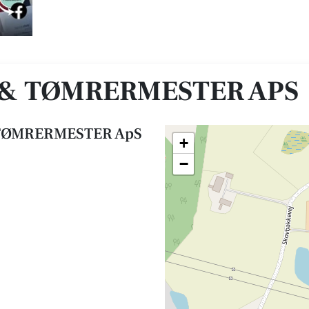
S
S & TØMRERMESTER APS
& TØMRERMESTER ApS
+
−