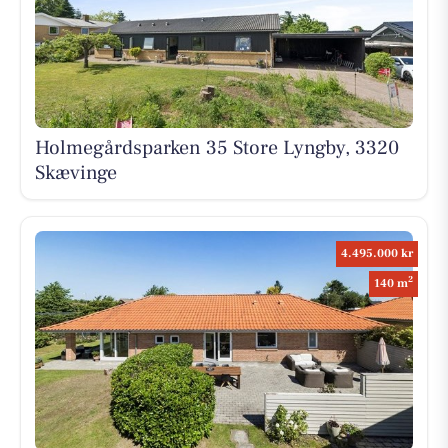
Holmegårdsparken 35 Store Lyngby, 3320
Skævinge
4.495.000 kr
2
140 m