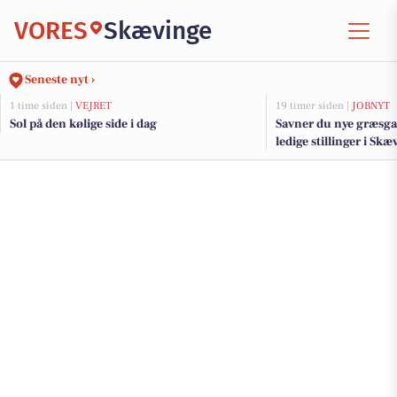
VORES
Skævinge
Seneste nyt ›
1 time siden |
VEJRET
19 timer siden |
JOBNYT
Sol på den kølige side i dag
Savner du nye græsga
ledige stillinger i S