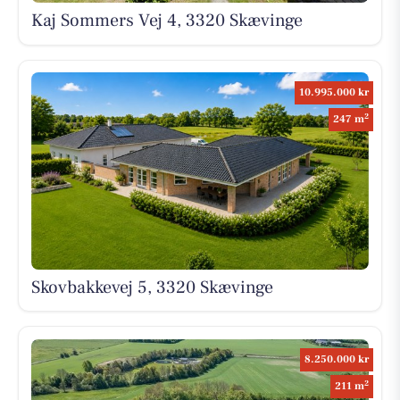
Kaj Sommers Vej 4, 3320 Skævinge
10.995.000 kr
2
247 m
Skovbakkevej 5, 3320 Skævinge
8.250.000 kr
2
211 m