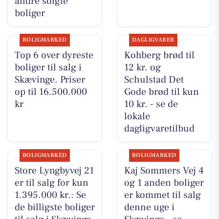
andre solgte
boliger
BOLIGMARKED
DAGLIGVARER
Top 6 over dyreste
Kohberg brød til
boliger til salg i
12 kr. og
Skævinge. Priser
Schulstad Det
op til 16.500.000
Gode brød til kun
kr
10 kr. - se de
lokale
dagligvaretilbud
BOLIGMARKED
BOLIGMARKED
Store Lyngbyvej 21
Kaj Sommers Vej 4
er til salg for kun
og 1 anden boliger
1.395.000 kr.: Se
er kommet til salg
de billigste boliger
denne uge i