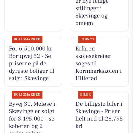
er nye ledige
stillinger i
Skævinge og
omegn
BOLIGMARKED
JOBNYT
For 6.500.000 kr
Erfaren
Borupvej 52 - Se
skolesekretær
priserne på de
søges til
dyreste boliger til
Kornmarkskolen i
salg i Skævinge
Hillerød
BOLIGMARKED
BILER
Byvej 30, Meløse i
De billigste biler i
Skævinge er solgt
Skævinge - Priser
for 3.195.000 - se
helt ned til 28.795
køberen og 2
kr!