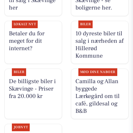
til salg i Skævinge
Skævinge - se
her
boligerne her.
LOKALT NYT
BILER
Betaler du for
10 dyreste biler til
meget for dit
salg i nærheden af
internet?
Hillerød
Kommune
BILER
MØD DINE NABOER
De billigste biler i
Camilla og Allan
Skævinge - Priser
byggede
fra 20.000 kr
Lærkegård om til
café, gildesal og
B&B
JOBNYT