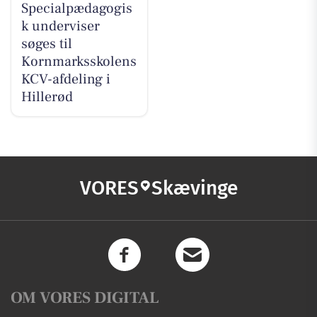
Specialpædagogis
k underviser
søges til
Kornmarksskolens
KCV-afdeling i
Hillerød
VORES
Skævinge
OM VORES DIGITAL