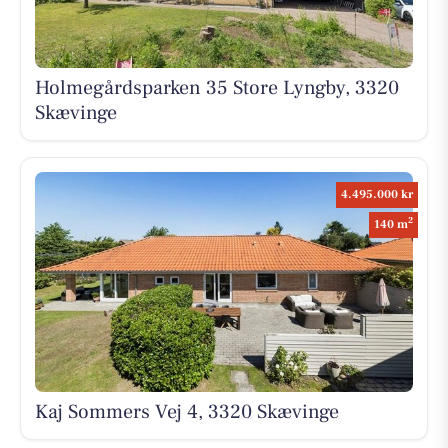
Holmegårdsparken 35 Store Lyngby, 3320
Skævinge
4.495.000 kr
2
140 m
Kaj Sommers Vej 4, 3320 Skævinge