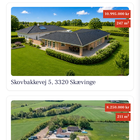
10.995.000 kr
2
247 m
Skovbakkevej 5, 3320 Skævinge
8.250.000 kr
2
211 m