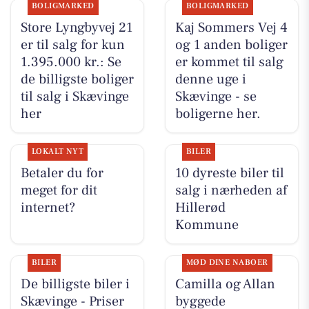
BOLIGMARKED
BOLIGMARKED
Store Lyngbyvej 21
Kaj Sommers Vej 4
er til salg for kun
og 1 anden boliger
1.395.000 kr.: Se
er kommet til salg
de billigste boliger
denne uge i
til salg i Skævinge
Skævinge - se
her
boligerne her.
LOKALT NYT
BILER
Betaler du for
10 dyreste biler til
meget for dit
salg i nærheden af
internet?
Hillerød
Kommune
BILER
MØD DINE NABOER
De billigste biler i
Camilla og Allan
Skævinge - Priser
byggede