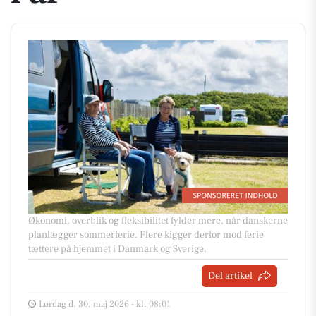
Økonomi, overblik og fleksibilitet fylder mere, når danskerne
planlægger sommerferie. Flere kigger derfor mod ferie
tættere på hjemmet i Danmark og Sverige.
Del artikel
Lørdag d. 30. maj 2026 - kl. 08:01