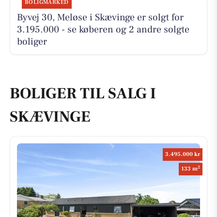
BOLIGMARKED
Byvej 30, Meløse i Skævinge er solgt for
3.195.000 - se køberen og 2 andre solgte
boliger
BOLIGER TIL SALG I
SKÆVINGE
3.495.000 kr
2
133 m