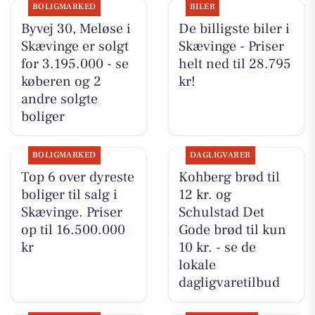
BOLIGMARKED
BILER
Byvej 30, Meløse i
De billigste biler i
Skævinge er solgt
Skævinge - Priser
for 3.195.000 - se
helt ned til 28.795
køberen og 2
kr!
andre solgte
boliger
BOLIGMARKED
DAGLIGVARER
Top 6 over dyreste
Kohberg brød til
boliger til salg i
12 kr. og
Skævinge. Priser
Schulstad Det
op til 16.500.000
Gode brød til kun
kr
10 kr. - se de
lokale
dagligvaretilbud