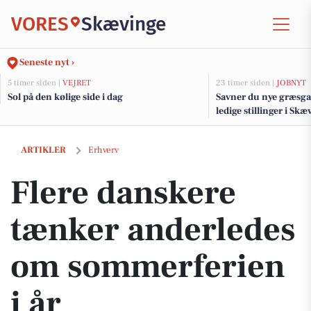
VORES
Skævinge
Seneste nyt ›
5 timer siden |
VEJRET
23 timer siden |
JOBNYT
Sol på den kølige side i dag
Savner du nye græsga
ledige stillinger i S
Flere danskere tænker anderledes om sommerferien i år
ARTIKLER
Erhverv
Flere danskere
tænker anderledes
om sommerferien
i år