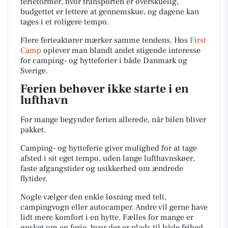
ferieformer, hvor transporten er overskuelig,
budgettet er lettere at gennemskue, og dagene kan
tages i et roligere tempo.
Flere ferieaktører mærker samme tendens. Hos
First
Camp
oplever man blandt andet stigende interesse
for camping- og hytteferier i både Danmark og
Sverige.
Ferien behøver ikke starte i en
lufthavn
For mange begynder ferien allerede, når bilen bliver
pakket.
Camping- og hytteferie giver mulighed for at tage
afsted i sit eget tempo, uden lange lufthavnskøer,
faste afgangstider og usikkerhed om ændrede
flytider.
Nogle vælger den enkle løsning med telt,
campingvogn eller autocamper. Andre vil gerne have
lidt mere komfort i en hytte. Fælles for mange er
ønsket om en ferie, hvor der er plads til både frihed,