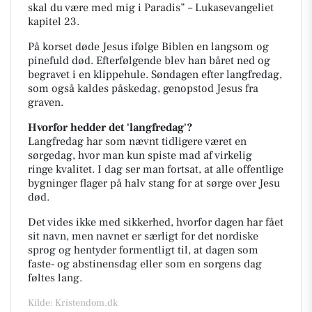
skal
du være med mig i Paradis” – Lukasevangeliet
kapitel 23.
På korset døde Jesus ifølge Biblen en langsom og
pinefuld død. Efterfølgende blev han båret ned
og
begravet i en klippehule. Søndagen efter langfredag,
som også kaldes påskedag, genopstod
Jesus fra
graven.
Hvorfor hedder det 'langfredag'?
Langfredag har som nævnt tidligere været en
sørgedag, hvor man kun spiste mad af virkelig
ringe
kvalitet. I dag ser man fortsat, at alle offentlige
bygninger flager på halv stang for at sørge over
Jesu
død.
Det vides ikke med sikkerhed, hvorfor dagen har fået
sit navn, men navnet er særligt for det
nordiske
sprog og hentyder formentligt til, at dagen som
faste- og abstinensdag eller som en
sorgens dag
føltes lang.
Kilde: Kristendom.dk