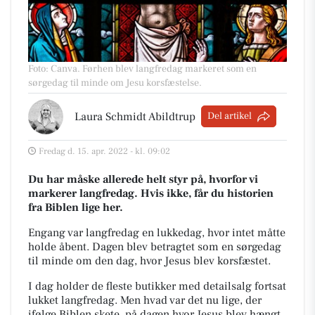
Foto: Canva
.
Førhen blev langfredag markeret som en
sørgedag til minde om Jesu korsfæstelse.
Laura Schmidt Abildtrup
Del artikel
Fredag d. 15. apr. 2022 - kl. 09:02
Du har måske allerede helt styr på, hvorfor vi
markerer langfredag. Hvis ikke, får du historien
fra Biblen
lige her.
Engang var langfredag en lukkedag, hvor intet måtte
holde åbent. Dagen blev betragtet som en
sørgedag
til minde om den dag, hvor Jesus blev korsfæstet.
I dag holder de fleste butikker med detailsalg fortsat
lukket langfredag. Men hvad var det nu lige, der
ifølge Biblen skete, på dagen hvor Jesus blev hængt