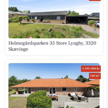
Holmegårdsparken 35 Store Lyngby, 3320
Skævinge
4.495.000 kr
2
140 m