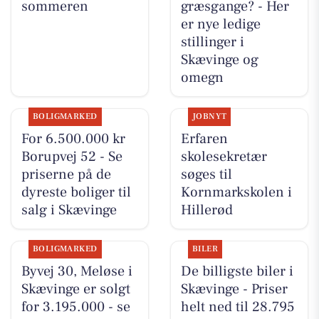
sommeren
græsgange? - Her
er nye ledige
stillinger i
Skævinge og
omegn
BOLIGMARKED
JOBNYT
For 6.500.000 kr
Erfaren
Borupvej 52 - Se
skolesekretær
priserne på de
søges til
dyreste boliger til
Kornmarkskolen i
salg i Skævinge
Hillerød
BOLIGMARKED
BILER
Byvej 30, Meløse i
De billigste biler i
Skævinge er solgt
Skævinge - Priser
for 3.195.000 - se
helt ned til 28.795