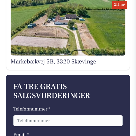
2
211 m
Markebækvej 5B, 3320 Skævinge
FÅ TRE GRATIS
SALGSVURDERINGER
Telefonnummer *
Email *