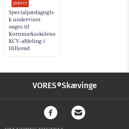
JOBNYT
Specialpædagogis
k underviser
søges til
Kornmarksskolens
KCV-afdeling i
Hillerød
VORES
Skævinge