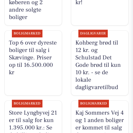
køberen og 2
kr!
andre solgte
boliger
BOLIGMARKED
DAGLIGVARER
Top 6 over dyreste
Kohberg brød til
boliger til salg i
12 kr. og
Skævinge. Priser
Schulstad Det
op til 16.500.000
Gode brød til kun
kr
10 kr. - se de
lokale
dagligvaretilbud
BOLIGMARKED
BOLIGMARKED
Store Lyngbyvej 21
Kaj Sommers Vej 4
er til salg for kun
og 1 anden boliger
1.395.000 kr.: Se
er kommet til salg