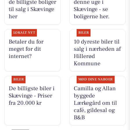
de billigste boliger
denne uge i
til salg i Skævinge
Skævinge - se
her
boligerne her.
LOKALT NYT
BILER
Betaler du for
10 dyreste biler til
meget for dit
salg i nærheden af
internet?
Hillerød
Kommune
BILER
MØD DINE NABOER
De billigste biler i
Camilla og Allan
Skævinge - Priser
byggede
fra 20.000 kr
Lærkegård om til
café, gildesal og
B&B