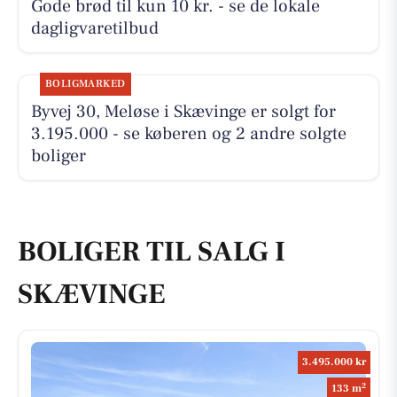
Gode brød til kun 10 kr. - se de lokale
dagligvaretilbud
BOLIGMARKED
Byvej 30, Meløse i Skævinge er solgt for
3.195.000 - se køberen og 2 andre solgte
boliger
BOLIGER TIL SALG I
SKÆVINGE
3.495.000 kr
2
133 m