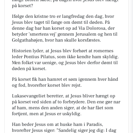
på korset?
Ifølge den kristne tro er langfredag den dag, hvor
Jesus blev taget til fange om dømt til døden. På
d
enne dag bar han korset op ad Via Dolorosa, der
betyder ’smertens vej’ gennem Jerusalem og hen til
Golgathahøjen, hvor han skulle korsfæstes.
Historien lyder, at Jesus blev forhørt at romernes
leder Pontius Pilatus, som ikke kendte ham
skyldig.
Men folket var uenige, og Jesus blev derfor dømt til
døden på korset.
På korset fik han hamret et søm igennem hver hånd
og fod, hvorefter korset blev rejst.
Lukasevangeliet beretter, at Jesus bliver hængt op
på korset ved siden af to forbrydere. Den ene
gør nar
af ham, mens den anden siger, at de har fået som
fortjent, men at Jesus er uskyldig.
Han beder Jesus om at huske ham i Paradis,
hvorefter Jesus siger: ”Sandelig siger jeg dig: I dag