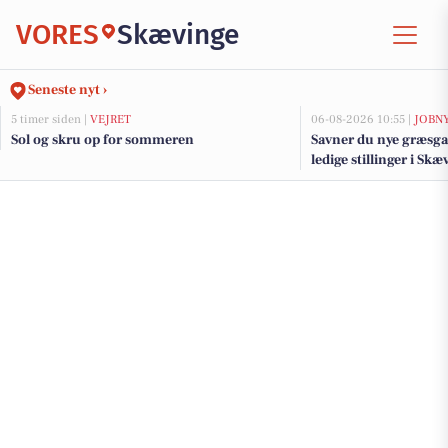
VORES
Skævinge
Seneste nyt ›
5 timer siden |
VEJRET
06-08-2026 10:55 |
JOBN
Sol og skru op for sommeren
Savner du nye græsga
ledige stillinger i S