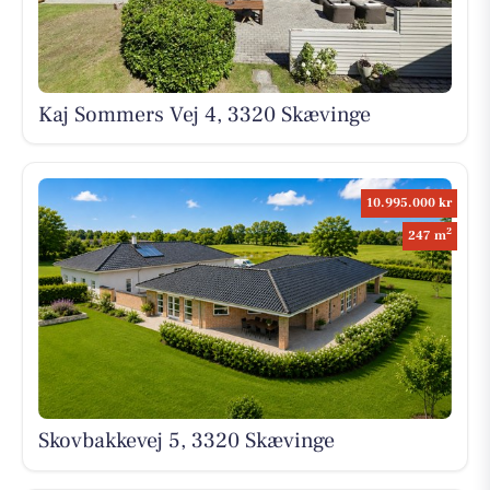
Kaj Sommers Vej 4, 3320 Skævinge
10.995.000 kr
2
247 m
Skovbakkevej 5, 3320 Skævinge