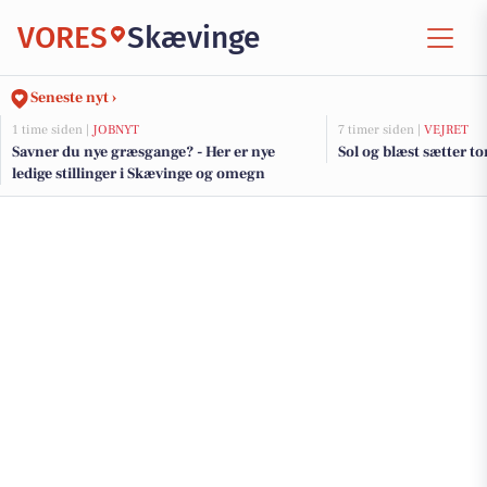
VORES
Skævinge
Seneste nyt ›
1 time siden |
JOBNYT
7 timer siden |
VEJRET
Savner du nye græsgange? - Her er nye
Sol og blæst sætter to
ledige stillinger i Skævinge og omegn