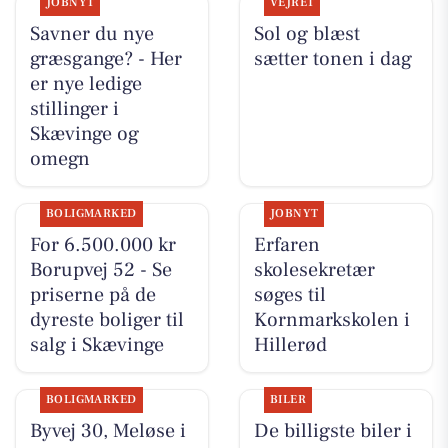
JOBNYT
VEJRET
Savner du nye
Sol og blæst
græsgange? - Her
sætter tonen i dag
er nye ledige
stillinger i
Skævinge og
omegn
BOLIGMARKED
JOBNYT
For 6.500.000 kr
Erfaren
Borupvej 52 - Se
skolesekretær
priserne på de
søges til
dyreste boliger til
Kornmarkskolen i
salg i Skævinge
Hillerød
BOLIGMARKED
BILER
Byvej 30, Meløse i
De billigste biler i