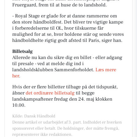
Fruergaard, frem til at huse de to landshold.
- Royal Stage er glade for at danne rammerne om
den store håndboldfest. Det bliver tre vigtige kampe
i forberedelserne til OL, hvor tilskuerne får
mulighed for at se, hvor holdene står og sende vores
håndboldhelte rigtig godt afsted til Paris, siger han.
Billetsalg
Allerede nu kan du sikre dig en billet - eller adgang
til presale - ved at melde dig ind i
landsholdsklubben Sammenforholdet.
Læs mere
her
.
Hvis der er flere billetter tilbage på det tidspunkt,
åbner
det ordinære billetsalg
til begge
landskampsaftener fredag den 24. maj klokken
10.00.
Kilde: Dansk Håndbold
Denne artikel er udarbejdet af 3. part. Indholdet er hverken
sponsoreret eller betalt. De holdninger, der måtte fremgå,
repræsenterer ikke redaktionen.