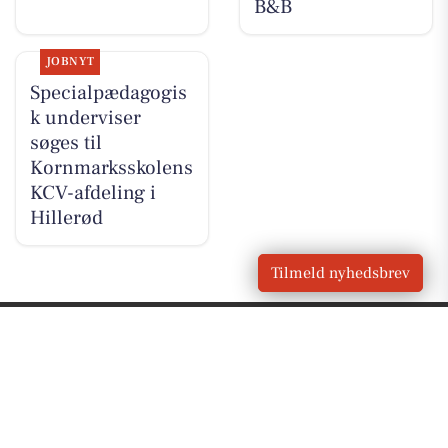
B&B
JOBNYT
Specialpædagogis
k underviser
søges til
Kornmarksskolens
KCV-afdeling i
Hillerød
Tilmeld nyhedsbrev
VORES
Skævinge