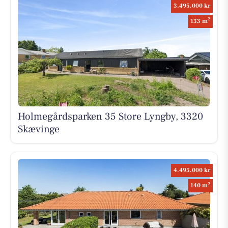
3.495.000 kr
2
133 m
Holmegårdsparken 35 Store Lyngby, 3320
Skævinge
4.495.000 kr
2
140 m