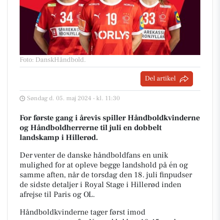
Foto: DanskHåndbold
.
Del artikel
Søndag d. 05. maj 2024 - kl. 11:30
For første gang i årevis spiller Håndboldkvinderne
og Håndboldherrerne til juli en dobbelt
landskamp i Hillerød.
Der venter de danske håndboldfans en unik
mulighed for at opleve begge landshold på én og
samme aften, når de torsdag den 18. juli finpudser
de sidste detaljer i Royal Stage i Hillerød inden
afrejse til Paris og OL.
Håndboldkvinderne tager først imod