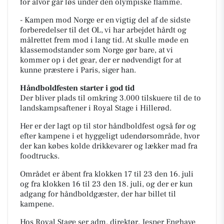
for alvor går løs under den olympiske flamme.
- Kampen mod Norge er en vigtig del af de sidste
forberedelser til det OL, vi har arbejdet hårdt og
målrettet frem mod i lang tid. At skulle møde en
klassemodstander som Norge gør bare, at vi
kommer op i det gear, der er nødvendigt for at
kunne præstere i Paris, siger han.
Håndboldfesten starter i god tid
Der bliver plads til omkring 3.000 tilskuere til de to
landskampsaftener i Royal Stage i Hillerød.
Her er der lagt op til stor håndboldfest også før og
efter kampene i et hyggeligt udendørsområde, hvor
der kan købes kolde drikkevarer og lækker mad fra
foodtrucks.
Området er åbent fra klokken 17 til 23 den 16. juli
og fra klokken 16 til 23 den 18. juli, og der er kun
adgang for håndboldgæster, der har billet til
kampene.
Hos Royal Stage ser adm. direktør, Jesper Enghave