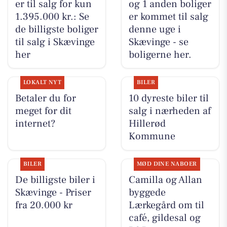
er til salg for kun
og 1 anden boliger
1.395.000 kr.: Se
er kommet til salg
de billigste boliger
denne uge i
til salg i Skævinge
Skævinge - se
her
boligerne her.
LOKALT NYT
BILER
Betaler du for
10 dyreste biler til
meget for dit
salg i nærheden af
internet?
Hillerød
Kommune
BILER
MØD DINE NABOER
De billigste biler i
Camilla og Allan
Skævinge - Priser
byggede
fra 20.000 kr
Lærkegård om til
café, gildesal og