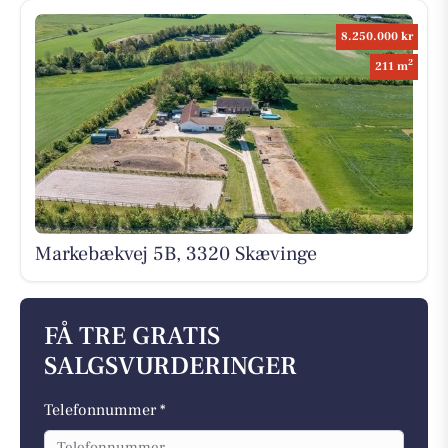
8.250.000 kr
2
211 m
Markebækvej 5B, 3320 Skævinge
FÅ TRE GRATIS
SALGSVURDERINGER
Telefonnummer *