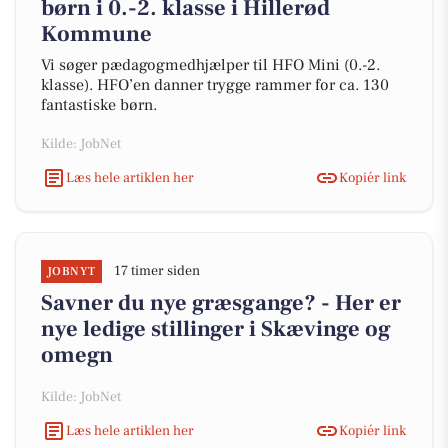
børn i 0.-2. klasse i Hillerød
Kommune
Vi søger pædagogmedhjælper til HFO Mini (0.-2.
klasse). HFO’en danner trygge rammer for ca. 130
fantastiske børn.
Kilde: JobNet
Læs hele artiklen her
Kopiér link
17 timer siden
JOBNYT
Savner du nye græsgange? - Her er
nye ledige stillinger i Skævinge og
omegn
Kilde: JobNet
Læs hele artiklen her
Kopiér link