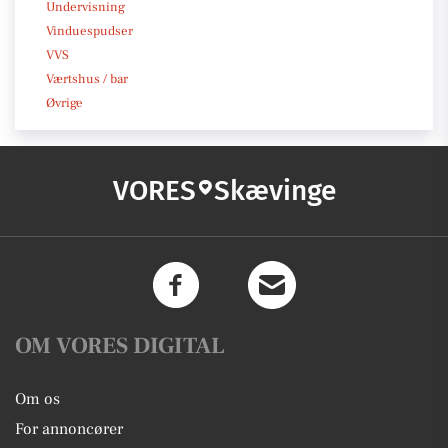
Undervisning
Vinduespudser
VVS
Værtshus / bar
Øvrige
VORES
Skævinge
OM VORES DIGITAL
Om os
For annoncører