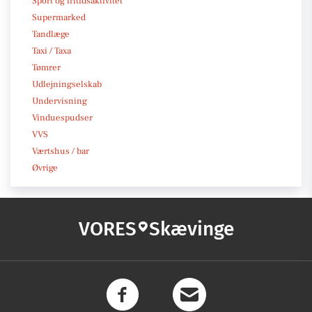
Sport og fritidsaktivitet
Supermarked
Tandlæge
Taxi / Taxa
Tømrer
Udlejningselskab
Undervisning
Vinduespudser
VVS
Værtshus / bar
Øvrige
VORES
Skævinge