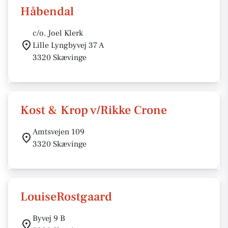
Håbendal
c/o. Joel Klerk
Lille Lyngbyvej 37 A
3320 Skævinge
Kost & Krop v/Rikke Crone
Amtsvejen 109
3320 Skævinge
LouiseRostgaard
Byvej 9 B