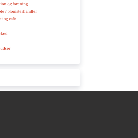
tion og forening
ole / blomsterhandler
t og café
rked
pudser