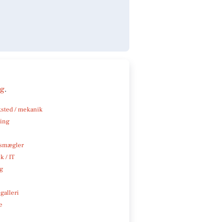
ng
.
sted / mekanik
ning
smægler
k / IT
ng
galleri
e