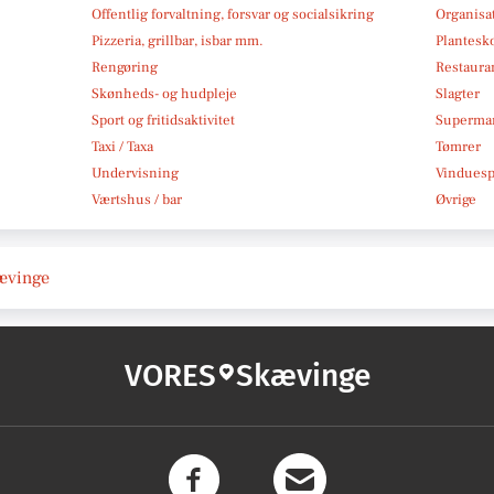
Offentlig forvaltning, forsvar og socialsikring
Organisa
Pizzeria, grillbar, isbar mm.
Plantesk
Rengøring
Restauran
Skønheds- og hudpleje
Slagter
Sport og fritidsaktivitet
Superma
Taxi / Taxa
Tømrer
Undervisning
Vindues
Værtshus / bar
Øvrige
kævinge
VORES
Skævinge