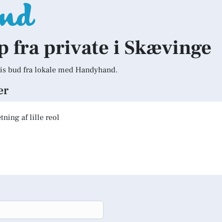
lp fra private i Skævinge
is bud fra lokale med Handyhand.
er
ning af lille reol