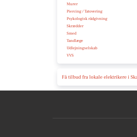
Murer
Piercing / Tatovering
Psykologisk rådgivning
Skrædder
Smed
Tandlæge
Udlejningselskab
VVS
Få tilbud fra lokale elektrikere i S