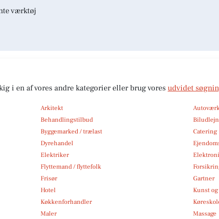
nte værktøj
kig i en af vores andre kategorier eller brug vores
udvidet søgni
Arkitekt
Autoværk
Behandlingstilbud
Biludlej
Byggemarked / trælast
Catering
Dyrehandel
Ejendom
Elektriker
Elektroni
Flyttemand / flyttefolk
Forsikri
Frisør
Gartner
Hotel
Kunst og 
Køkkenforhandler
Køreskol
Maler
Massage