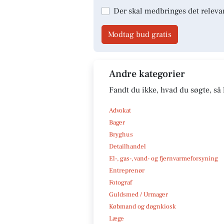
Der skal medbringes det releva
Modtag bud gratis
Andre kategorier
Fandt du ikke, hvad du søgte, så 
Advokat
Bager
Bryghus
Detailhandel
El-, gas-, vand- og fjernvarmeforsyning
Entreprenør
Fotograf
Guldsmed / Urmager
Købmand og døgnkiosk
Læge